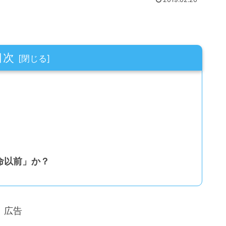
目次
命以前」か？
広告