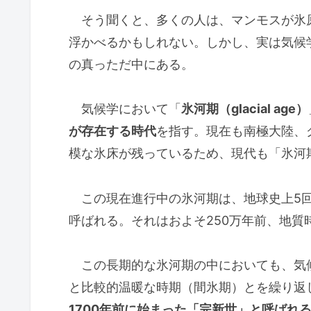
そう聞くと、多くの人は、マンモスが氷
浮かべるかもしれない。しかし、実は気候
の真っただ中にある。
気候学において「
氷河期（glacial age）
が存在する時代
を指す。現在も南極大陸、
模な氷床が残っているため、現代も「氷河
この現在進行中の氷河期は、地球史上5回
呼ばれる。それはおよそ250万年前、地
この長期的な氷河期の中においても、気
と比較的温暖な時期（間氷期）とを繰り返
1700年前に始まった「完新世」と呼ばれ