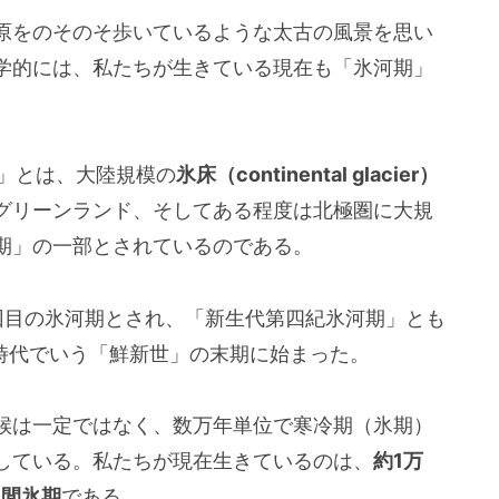
原をのそのそ歩いているような太古の風景を思い
学的には、私たちが生きている現在も「氷河期」
」とは、大陸規模の
氷床（continental glacier）
グリーンランド、そしてある程度は北極圏に大規
期」の一部とされているのである。
目の氷河期とされ、「新生代第四紀氷河期」とも
質時代でいう「鮮新世」の末期に始まった。
候は一定ではなく、数万年単位で寒冷期（氷期）
している。私たちが現在生きているのは、
約1万
る間氷期
である。