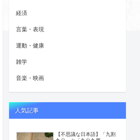
経済
言葉・表現
運動・健康
雑学
音楽・映画
人気記事
【不思議な日本語】「九割