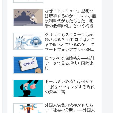
なぜ「トクリュウ」型犯罪
は増加するのか ― スマホ無
規制世代がもたらした「犯
罪の低年齢化」という構造
クリックもスクロールも記
録される？ 行動ログはどこ
まで取られているのか──ス
マートフォンアプリやSNS
のデータ収集の実態
日本の社会保障格差──統計
データで見る現状と国際比
較
ドーパミン経済とは何か？
― 脳をハッキングする現代
の資本主義
外国人労働力依存がもたら
す「社会の分断」──外国人