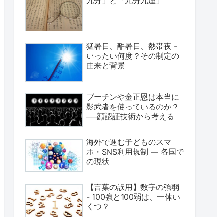
九分」と「九分九厘」
猛暑日、酷暑日、熱帯夜 -
いったい何度？その制定の
由来と背景
プーチンや金正恩は本当に
影武者を使っているのか？
──顔認証技術から考える
海外で進む子どものスマ
ホ・SNS利用規制 ― 各国で
の現状
【言葉の誤用】数字の強弱
- 100強と100弱は、一体い
くつ？