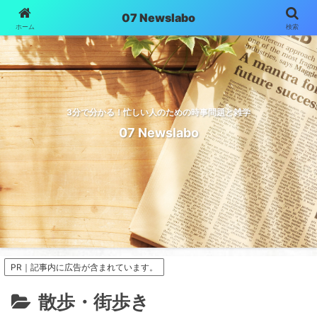
07 Newslabo
ホーム
検索
3分で分かる！忙しい人のための時事問題と雑学
07 Newslabo
PR｜記事内に広告が含まれています。
散歩・街歩き