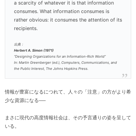
a scarcity of whatever it is that information
consumes. What information consumes is
rather obvious: it consumes the attention of its
recipients.
出典：
Herbert A. Simon (1971)
“Designing Organizations for an Information-Rich World”
In: Martin Greenberger (ed.),
Computers, Communications, and
the Public Interest
, The Johns Hopkins Press.
情報が豊富になるにつれて、人々の「注意」の方がより希
少な資源になる──
まさに現代の高度情報社会は、その予言通りの姿を呈して
いる。