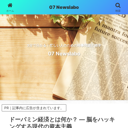
07 Newslabo
ホーム
検索
3分で分かる！忙しい人のための時事問題と雑学
07 Newslabo
PR｜記事内に広告が含まれています。
ドーパミン経済とは何か？ ― 脳をハッキ
ングする現代の資本主義