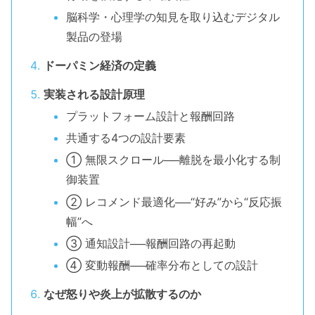
脳科学・心理学の知見を取り込むデジタル
製品の登場
ドーパミン経済の定義
実装される設計原理
プラットフォーム設計と報酬回路
共通する4つの設計要素
① 無限スクロール──離脱を最小化する制
御装置
② レコメンド最適化──“好み”から“反応振
幅”へ
③ 通知設計──報酬回路の再起動
④ 変動報酬──確率分布としての設計
なぜ怒りや炎上が拡散するのか