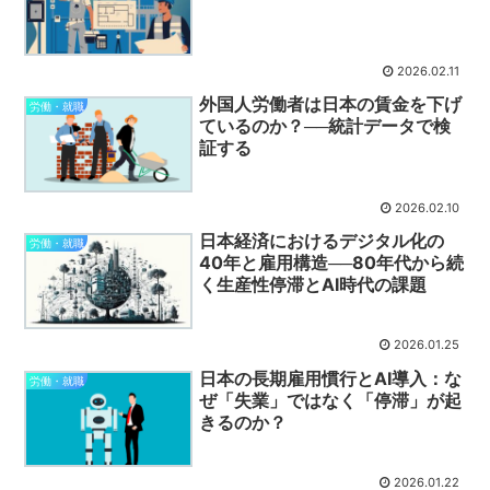
2026.02.11
外国人労働者は日本の賃金を下げ
労働・就職
ているのか？──統計データで検
証する
2026.02.10
日本経済におけるデジタル化の
労働・就職
40年と雇用構造──80年代から続
く生産性停滞とAI時代の課題
2026.01.25
日本の長期雇用慣行とAI導入：な
労働・就職
ぜ「失業」ではなく「停滞」が起
きるのか？
2026.01.22