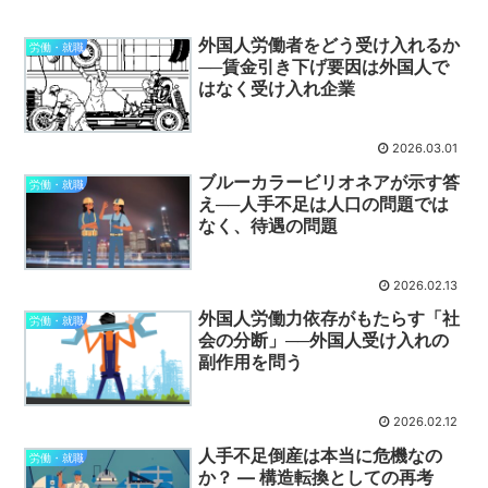
外国人労働者をどう受け入れるか
労働・就職
──賃金引き下げ要因は外国人で
はなく受け入れ企業
2026.03.01
ブルーカラービリオネアが示す答
労働・就職
え──人手不足は人口の問題では
なく、待遇の問題
2026.02.13
外国人労働力依存がもたらす「社
労働・就職
会の分断」──外国人受け入れの
副作用を問う
2026.02.12
人手不足倒産は本当に危機なの
労働・就職
か？ ― 構造転換としての再考