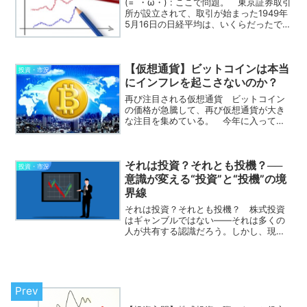
(=´・ω・) : ここで問題。 東京証券取引
所が設立されて、取引が始まった1949年
5月16日の日経平均は、いくらだったでし
ょう？(* `・д・) : え？東証の取引が開始
された日？ 68年前？70年近く前ってこ
とだよね。。。 50年代く...
【仮想通貨】ビットコインは本当
投資・市況
にインフレを起こさないのか？
再び注目される仮想通貨 ビットコイン
の価格が急騰して、再び仮想通貨が大き
な注目を集めている。 今年に入って、
めまぐるしい値動きが続いている。完全
に投機の対象となってしまった感があ
る。これだけ価格が不安定だと実際の決
それは投資？それとも投機？──
済にはほとんど使えないだろ...
投資・市況
意識が変える“投資”と“投機”の境
界線
それは投資？それとも投機？ 株式投資
はギャンブルではない——それは多くの
人が共有する認識だろう。しかし、現実
には「投資」という名のもとに、実質的
にはギャンブルに近い行為が横行してい
る。これが、いわゆる「投機」と呼ばれ
るものである。 では、投...