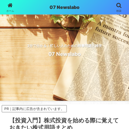
07 Newslabo
ホーム
検索
3分で分かる！忙しい人のための時事問題と雑学
07 Newslabo
PR｜記事内に広告が含まれています。
【投資入門】株式投資を始める際に覚えて
おきたい株式用語まとめ