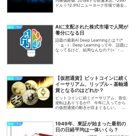
均株価終値: 20188ドル前週末比: -2997
ドル (-12.9%)ニューヨーク市場で過去最
大の下げ幅。下落率は、ブラックマンデ
ーと呼ばれた1987年の22.6%に次ぐ数
字。(=´・ω・) : ...
AIに支配された株式市場で人間が
投資・市況
養分になる日
話題の最新AI Deep Learningとは？(*
`・д・) : Deep Learningって今、話題に
なってるけど、結局なんなの？(=´・
ω・) : う～ん、たぶん、簡単に言うと、
人間が練習して上達するのと同じこと
を、AIにさせてる...
【仮想通貨】ビットコインに続く
投資・市況
イーサリアム、リップル – 基軸通
貨となるのはどれか？
ビットコインに続くイーサリアム、首位
逆転はありうるか!? 今年に入ってから
の仮想通貨の動きが目まぐるしい。
「仮想通貨 = Bitcoin」という状況だった
のは去年まで。今年に入ってから、後発
の仮想通貨であるイーサリアムとリップ
1949年、東証が始まった最初の
投資・市況
ルの追い上げ...
日の日経平均は一体いくら？