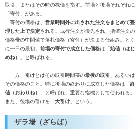
取引、またはその時の株価を指す。前場と後場それぞれに
「寄付」がある。
寄付の価格は、
営業時間外に出された注文をまとめて整
理した上で決定
される。成行注文が優先され、指値注文の
価格帯の中間値で落札価格（寄付）が決まる仕組み。とく
に一日の最初、
前場の寄付で成立した価格
は「
始値（はじ
めね）
」と呼ばれる。
一方、
引け
とはその取引時間帯の
最後の取引
、あるいは
その価格のこと。特に後場の終わりに成立した価格は「
終
値（おわりね）
」と呼ばれ、重要な指標として使われる。
また、後場の引けを「
大引け
」という。
ザラ場（ざらば）