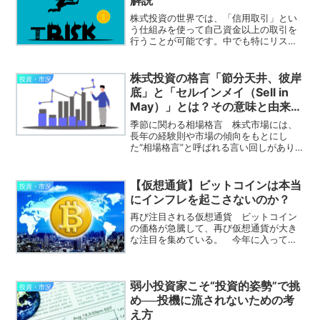
解説
株式投資の世界では、「信用取引」とい
う仕組みを使って自己資金以上の取引を
行うことが可能です。中でも特にリスク
が高いとされる手法が「信用二階建て取
引」です。この記事では、信用二階建て
取引の仕組みと、それに伴うリスクにつ
株式投資の格言「節分天井、彼岸
投資・市況
いて解説します。信用取引...
底」と「セルインメイ（Sell in
May）」とは？その意味と由来を
解説
季節に関わる相場格言 株式市場には、
長年の経験則や市場の傾向をもとにし
た“相場格言”と呼ばれる言い回しがあり
ます。投資判断の参考として使われるこ
れらの格言には、季節や暦に関係したも
のも多く存在します。その中でも有名な
【仮想通貨】ビットコインは本当
投資・市況
のが、「節分天井、彼岸底...
にインフレを起こさないのか？
再び注目される仮想通貨 ビットコイン
の価格が急騰して、再び仮想通貨が大き
な注目を集めている。 今年に入って、
めまぐるしい値動きが続いている。完全
に投機の対象となってしまった感があ
る。これだけ価格が不安定だと実際の決
弱小投資家こそ“投資的姿勢”で挑
済にはほとんど使えないだろ...
投資・市況
め──投機に流されないための考
え方