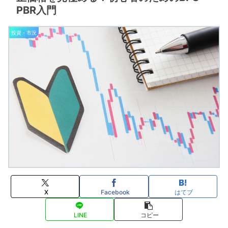
PBR入門
投資・市況
X
Facebook
はてブ
LINE
コピー