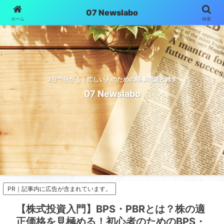
07 Newslabo
ホーム
検索
3分で分かる！忙しい人のための時事問題と雑学
07 Newslabo
PR｜記事内に広告が含まれています。
【株式投資入門】BPS・PBRとは？株の適
正価格を見極める！初心者のためのBPS・