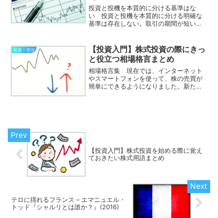
投資と投機を本質的に分ける基準はな
い 投資と投機を本質的に分ける明確な
基準は存在しない。取引の期間が短いか
ら投機、現物取引だから投資、といった
形式的な違いでは本質を捉えることはで
きない。なぜなら、両者を分ける決定的
【投資入門】株式投資の際にきっ
投資・市況
な要素は、取引を行う者の意...
と役立つ相場格言まとめ
相場格言集 現在では、インターネット
やスマートフォンを使って、株の売買が
簡単にできるようになりました。新たに
株式投資を始めた方も多いことでしょ
う。 相場の世界には、数多くの格言が
伝えられています。その中には、江戸時
代の米相場から受け継がれて...
【投資入門】株式投資を始める際に覚え
ておきたい株式用語まとめ
テロに揺れるフランス – エマニュエル・
トッド『シャルリとは誰か？』(2016)