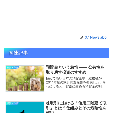
07 Newslabo
関連記事
預貯金という怠惰 —— 公共性を
投資・市況
取り戻す投資のすすめ
極めて高い日本の預貯金率 総務省が
2014年度の家計調査報告を発表した。そ
れによると、貯蓄に占める預貯金の割合
は63.3％で、有価証券はわずか14.0％に
とどまっている。有価証券の比率はアベ
ノミクス効果により2年連続で増加してい
るものの、依...
株取引における「信用二階建て取
投資・市況
引」とは？仕組みとその危険性を