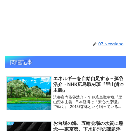
07 Newslabo
関連記事
エネルギーを自給自足する – 藻谷
環境
浩介・NHK広島取材班『里山資本
主義』
読書案内藻谷浩介・NHK広島取材班『里
山資本主義- 日本経済は「安心の原理」
で動く』(2013)森林という眠っている資
源 日本の緑被率は2000年時点で67％、
農地を含めると81.6％に達する。日本の
国土の大部分は山間部で構成され、森林
お台場の海、五輪会場の水質に懸
環境
に覆...
念──東京都、下水処理の課題浮