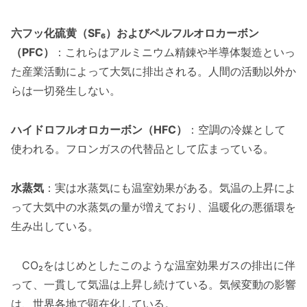
六フッ化硫黄（SF₆）およびペルフルオロカーボン
（PFC）
：これらはアルミニウム精錬や半導体製造といっ
た産業活動によって大気に排出される。人間の活動以外か
らは一切発生しない。
ハイドロフルオロカーボン（HFC）
：空調の冷媒として
使われる。フロンガスの代替品として広まっている。
水蒸気
：実は水蒸気にも温室効果がある。気温の上昇によ
って大気中の水蒸気の量が増えており、温暖化の悪循環を
生み出している。
CO₂をはじめとしたこのような温室効果ガスの排出に伴
って、一貫して気温は上昇し続けている。気候変動の影響
は、世界各地で顕在化している。