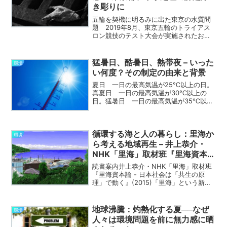
き彫りに
五輪を契機に明るみに出た東京の水質問
題 2019年8月、東京五輪のトライアス
ロン競技のテスト大会が実施されたお台
場海浜公園で、水質をめぐる問題が浮上
した。参加選手の間からは「悪臭がす
る」「水が濁っている」といった苦情が
猛暑日、酷暑日、熱帯夜 – いった
環境
相次ぎ、大会後、同会場...
い何度？その制定の由来と背景
夏日 一日の最高気温が25℃以上の日。
真夏日 一日の最高気温が30℃以上の
日。猛暑日 一日の最高気温が35℃以上
の日。 2007年に気象庁によって制定さ
れた予報用語。90年代後半から一日の最
高気温が35℃を超える日が急増したこと
循環する海と人の暮らし：里海か
から、従来の...
環境
ら考える地域再生 – 井上恭介・
NHK「里海」取材班『里海資本
論』
読書案内井上恭介・NHK「里海」取材班
『里海資本論 - 日本社会は「共生の原
理」で動く』(2015)「里海」という新し
い視点 「里山」は、人の手が入ること
によって生物多様性を維持している。同
様に、「里海」もまた、人が手を加え、
地球沸騰：灼熱化する夏──なぜ
環境
資源を活用し、...
人々は環境問題を前に無力感に晒