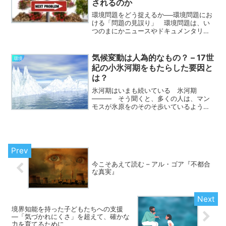
されるのか
環境問題をどう捉えるか──環境問題にお
ける「問題の見誤り」 環境問題は、い
つのまにかニュースやドキュメンタリー
の中だけの話ではなくなっていた──。
地球温暖化という言葉を初めて耳にした
のは、まだそれがどこか遠い未来の予測
気候変動は人為的なもの？ – 17世
環境
図のように語られてい...
紀の小氷河期をもたらした要因と
は？
氷河期はいまも続いている 氷河期
——— そう聞くと、多くの人は、マン
モスが氷原をのそのそ歩いているような
太古の風景を思い浮かべるかもしれな
い。しかし、実は気候学的には、私たち
が生きている現在も「氷河期」の真った
だ中にある。 気候学において「...
今こそあえて読む – アル・ゴア『不都合
な真実』
境界知能を持った子どもたちへの支援
―「気づかれにくさ」を超えて、確かな
力を育てるために