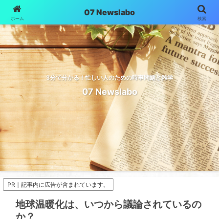
07 Newslabo
ホーム
検索
3分で分かる！忙しい人のための時事問題と雑学
07 Newslabo
PR｜記事内に広告が含まれています。
地球温暖化は、いつから議論されているの
か？