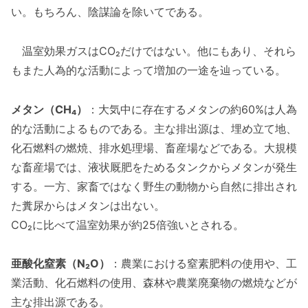
い。もちろん、陰謀論を除いてである。
温室効果ガスはCO₂だけではない。他にもあり、それら
もまた人為的な活動によって増加の一途を辿っている。
メタン（CH₄）
：大気中に存在するメタンの約60%は人為
的な活動によるものである。主な排出源は、埋め立て地、
化石燃料の燃焼、排水処理場、畜産場などである。大規模
な畜産場では、液状厩肥をためるタンクからメタンが発生
する。一方、家畜ではなく野生の動物から自然に排出され
た糞尿からはメタンは出ない。
CO₂に比べて温室効果が約25倍強いとされる。
亜酸化窒素（N₂O）
：農業における窒素肥料の使用や、工
業活動、化石燃料の使用、森林や農業廃棄物の燃焼などが
主な排出源である。