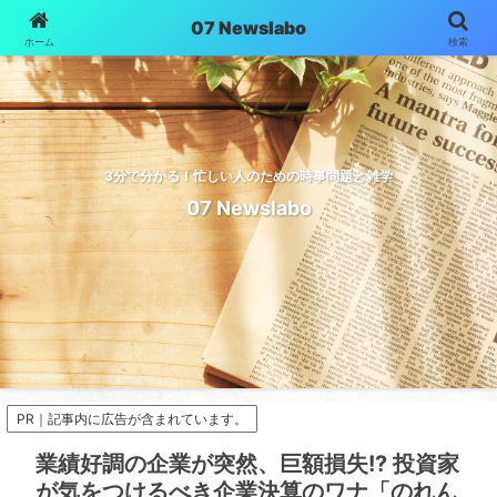
07 Newslabo
ホーム
検索
3分で分かる！忙しい人のための時事問題と雑学
07 Newslabo
PR｜記事内に広告が含まれています。
業績好調の企業が突然、巨額損失!? 投資家
が気をつけるべき企業決算のワナ「のれん