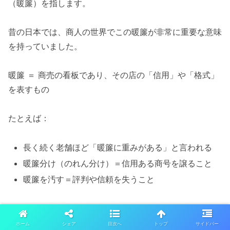
（暖簾）を指します。
昔の日本では、商人の世界でこの暖簾が非常に重要な意味
を持っていました。
暖簾 ＝ 商売の看板であり、その店の「信用」や「格式」
を表すもの
たとえば：
長く続く老舗ほど「暖簾に重みがある」と言われる
暖簾分け（のれん分け）＝信用ある商号を譲ること
暖簾を汚す＝評判や信頼を失うこと
つまり、「暖簾」には目に見えないが確実に存在する価値
（信用・評判・ブランド）という意味がありました。
ホーム
シェア
目次へ
トップ
サイドバー