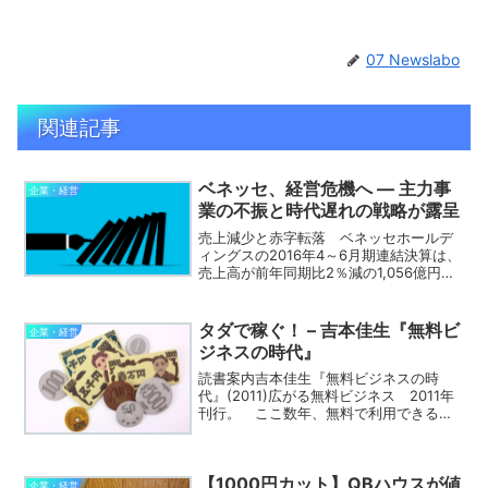
07 Newslabo
関連記事
ベネッセ、経営危機へ ― 主力事
企業・経営
業の不振と時代遅れの戦略が露呈
売上減少と赤字転落 ベネッセホールデ
ィングスの2016年4～6月期連結決算は、
売上高が前年同期比2％減の1,056億円。
営業損益は7億1,800万円の赤字（前年同
期は6億2,300万円の黒字）、最終損益は
29億6,500万円の赤字（同4億1...
タダで稼ぐ！ – 吉本佳生『無料ビ
企業・経営
ジネスの時代』
読書案内吉本佳生『無料ビジネスの時
代』(2011)広がる無料ビジネス 2011年
刊行。 ここ数年、無料で利用できるサ
ービスや商品が増えてきて、私のような
ド貧民にはありがたい限りだが、企業は
どうやってそこから利益を上げるのか少
【1000円カット】QBハウスが値
し気になっていた...
企業・経営