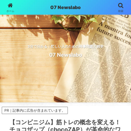
07 Newslabo
ホーム
検索
3分で分かる！忙しい人のための時事問題と雑学
07 Newslabo
PR｜記事内に広告が含まれています。
【コンビニジム】筋トレの概念を変える！
チョコザップ（chocoZAP）が革命的なワ