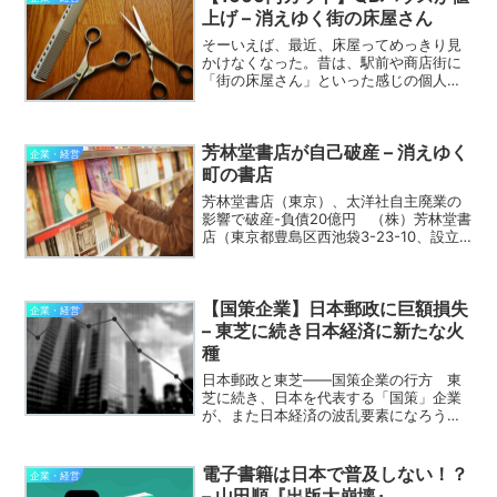
上げ – 消えゆく街の床屋さん
そーいえば、最近、床屋ってめっきり見
かけなくなった。昔は、駅前や商店街に
「街の床屋さん」といった感じの個人経
営のお店が必ずあった。赤と青の、あの
くるくる回るサインがあるお店。いわゆ
る「理髪店」ってやつ。 で。代わり
芳林堂書店が自己破産 – 消えゆく
に、出てきたのが、「100...
企業・経営
町の書店
芳林堂書店（東京）、太洋社自主廃業の
影響で破産-負債20億円 （株）芳林堂書
店（東京都豊島区西池袋3-23-10、設立
昭和23年3月、資本金2,000万円）は2月
26日、東京地裁へ破産を申請し、同日破
産開始決定を受けた。負債総額は債権者
【国策企業】日本郵政に巨額損失
約1...
企業・経営
– 東芝に続き日本経済に新たな火
種
日本郵政と東芝——国策企業の行方 東
芝に続き、日本を代表する「国策」企業
が、また日本経済の波乱要素になろうと
している。 日本郵政は、4月25日、正
式に2017年3月期決算で400億円の純損失
を計上する見通しになったと発表した。
電子書籍は日本で普及しない！？
企業・経営
17年3月期の...
– 山田順『出版大崩壊』