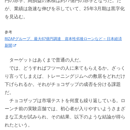
円の赤字、純損益の累積は約77億円の赤字となった。だ
が、業績は急速な伸びを示していて、25年3月期は黒字化
を見込む。
参考
RIZAPグループ、最大67億円調達 資本性劣後ローンなど – 日本経済
新聞
ターゲットはあくまで普通の人だ。
では、どうすればフツーの人に来てもらえるか。ざっく
り言ってしまえば、トレーニングジムへの敷居をどれだけ
下げられるか。それがチョコザップの成否を分ける課題
だ。
チョコザップは市場テストを何度も繰り返している。ロ
ーンチ前の実験店舗では、初心者が入りやすいようさまざ
まな工夫が試みられ、その結果、以下のような結論が得ら
れたという。