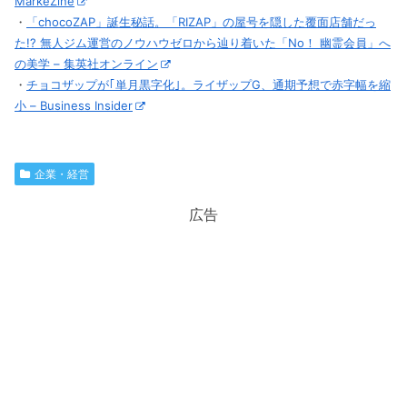
MarkeZine
・
「chocoZAP」誕生秘話。「RIZAP」の屋号を隠した覆面店舗だっ
た!? 無人ジム運営のノウハウゼロから辿り着いた「No！ 幽霊会員」へ
の美学 – 集英社オンライン
・
チョコザップが｢単月黒字化｣。ライザップG、通期予想で赤字幅を縮
小 – Business Insider
企業・経営
広告