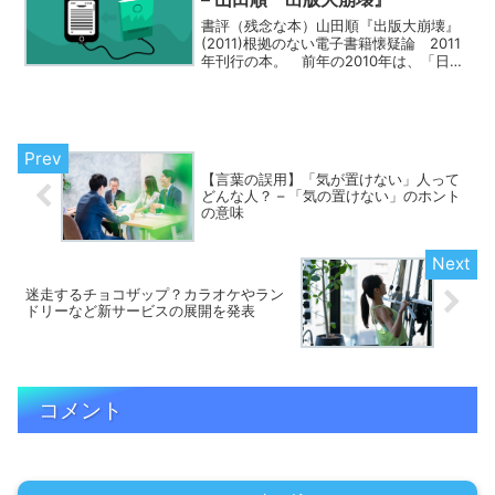
書評（残念な本）山田順『出版大崩壊』
(2011)根拠のない電子書籍懐疑論 2011
年刊行の本。 前年の2010年は、「日本
の電子書籍元年」になると騒がれていた
年だ。だが、日本では電子書籍の普及は
遅れに遅れ、Amazon.co.jpで日本語対...
【言葉の誤用】「気が置けない」人って
どんな人？ – 「気の置けない」のホント
の意味
迷走するチョコザップ？カラオケやラン
ドリーなど新サービスの展開を発表
コメント