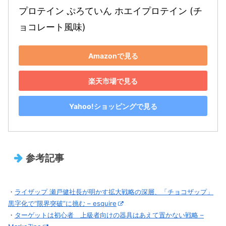
プロテイン ぷろていん ホエイプロテイン (チ
ョコレート風味)
Amazonで見る
楽天市場で見る
Yahoo!ショッピングで見る
参考記事
・
ライザップ 瀬戸健社長が明かす拡大戦略の深層、「チョコザップ」
黒字化で“限界突破”に挑む – esquire
・
ターゲットは初心者 上級者向けの器具はあえて置かない戦略 –