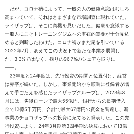
だが、コロナ禍によって、一般の人の健康意識はむしろ
高まっていて、それはさまざまな市場調査に現れていた。
ライザップは、そこに商機を見いだした。健康を意識する
一般人にこそトレーニングジムへの潜在的需要が十分見込
めると判断したわけだ。コロナ禍がまだ尾を引いている
2022年7月、あえてこの状況下で新たな事業を展開し
た。3.3%ではなく、残りの96.7%のシェアを取りに
――。
23年度と24年度は、先行投資の期間と位置付け、経営
は赤字が続いた。しかし、事業開始から順調に登録者が増
えて手ごたえを感じたライザップグループは、2023年8
月には、劣後ローンで最大55億円、銀行からの長期借入
金で12億5千万円、合計で最大67億円の資金を調達し、新
事業のチョコザップへの投資に充てると発表した。この先
行投資により、24年3月期第3四半期の決算において18億