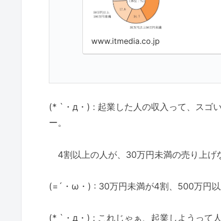
www.itmedia.co.jp
(* `・д・) : 起業した人の収入って
ー。
4割以上の人が、30万円未満の売り上げ
(=´・ω・) : 30万円未満が4割、500
(* `・д・) : これじゃぁ、起業しよう