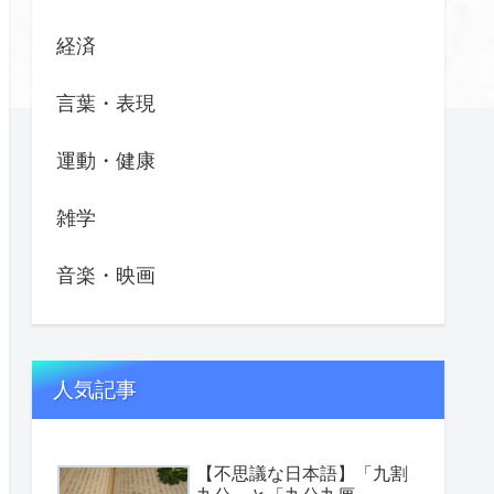
経済
言葉・表現
運動・健康
雑学
音楽・映画
人気記事
【不思議な日本語】「九割