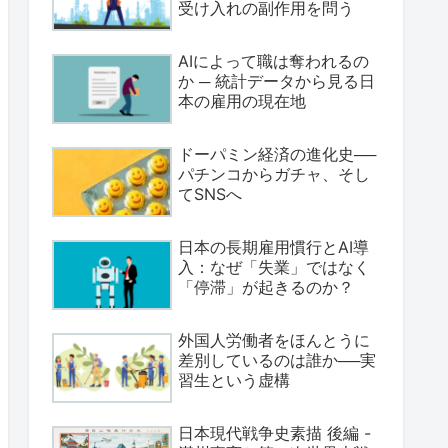
受け入れの副作用を問う
AIによって職は奪われるの
か ─ 統計データから見る日
本の雇用の現在地
ドーパミン経済の進化史──
パチンコからガチャ、そし
てSNSへ
日本の長期雇用慣行とAI導
入：なぜ「失業」ではなく
「停滞」が起きるのか？
外国人労働者をほんとうに
差別しているのは誰か──実
習生という虚構
日本現代戦争史素描 後編 -