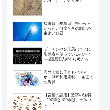
九分」と「九分九厘」
猛暑日、酷暑日、熱帯夜 -
いったい何度？その制定の
由来と背景
プーチンや金正恩は本当に
影武者を使っているのか？
──顔認証技術から考える
海外で進む子どものスマ
ホ・SNS利用規制 ― 各国で
の現状
【言葉の誤用】数字の強弱
- 100強と100弱は、一体い
くつ？