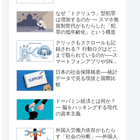
なぜ「トクリュウ」型犯罪
は増加するのか ― スマホ無
規制世代がもたらした「犯
罪の低年齢化」という構造
クリックもスクロールも記
録される？ 行動ログはどこ
まで取られているのか──ス
マートフォンアプリやSNS
のデータ収集の実態
日本の社会保障格差──統計
データで見る現状と国際比
較
ドーパミン経済とは何か？
― 脳をハッキングする現代
の資本主義
外国人労働力依存がもたら
す「社会の分断」──外国人