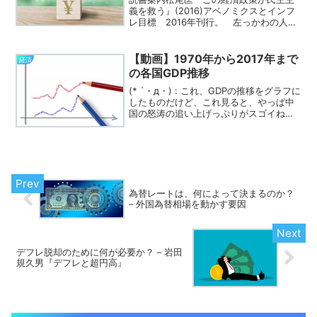
義を救う』(2016)アベノミクスとインフ
レ目標 2016年刊行。 左っかわの人に
よる左っかわへの批判。 日本の野党
は、すでに政党としての体を成していな
い。方向性を見失い、対案を何も出せな
【動画】1970年から2017年まで
経済
いまま、ただ政権...
の各国GDP推移
(* `・д・) : これ、GDPの推移をグラフに
したものだけど、これ見ると、やっぱ中
国の怒涛の追い上げっぷりがスゴイね。
(=´・ω・) : 中国に抜かれてからの日本の
徐々に衰退していくさまも、見ててなん
だか悲しいな。。。(* `・д・) ...
為替レートは、何によって決まるのか？
– 外国為替相場を動かす要因
デフレ脱却のために何が必要か？ – 岩田
規久男『デフレと超円高』