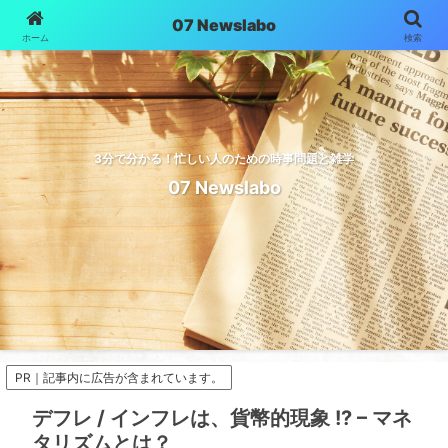
07 Newslabo
ホーム
検索
3分で分かる！忙しい人のための時事問題と雑学
07 Newslabo
PR｜記事内に広告が含まれています。
デフレ / インフレは、貨幣的現象 !? – マネ
タリズムとは？