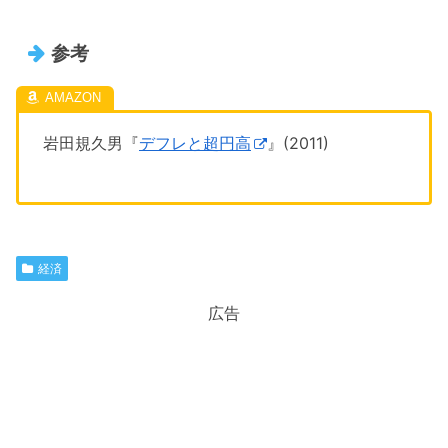
参考
岩田規久男『
デフレと超円高
』(2011)
経済
広告