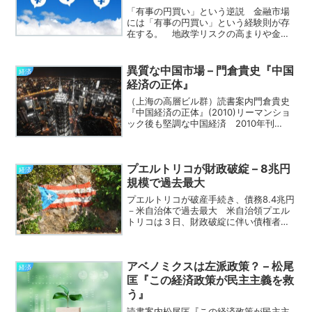
「有事の円買い」という逆説 金融市場
には「有事の円買い」という経験則が存
在する。 地政学リスクの高まりや金融
危機など、世界が不安定化する局面で、
投資家がリスク回避のために円を購入
し、結果として円高が進行する現象を指
異質な中国市場 – 門倉貴史『中国
経済
す。過去、北朝鮮情勢の緊迫...
経済の正体』
（上海の高層ビル群）読書案内門倉貴史
『中国経済の正体』(2010)リーマンショ
ック後も堅調な中国経済 2010年刊
行。 中国がGDPで日本を抜く直前の経
済状況を解説した一冊。 2008年のリー
マンショック以降、世界的に信用収縮が
プエルトリコが財政破綻 – 8兆円
進む中、中国...
経済
規模で過去最大
プエルトリコが破産手続き、債務8.4兆円
－米自治体で過去最大 米自治領プエル
トリコは３日、財政破綻に伴い債権者か
らの保護を求める法的手続きに入った。
米国の自治体の債務整理としては過去最
大規模となる。 プエルトリコは債務の
アベノミクスは左派政策？ – 松尾
全額は返済できないと...
経済
匡『この経済政策が民主主義を救
う』
読書案内松尾匡『この経済政策が民主主