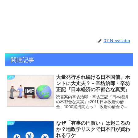
07 Newslabo
関連記事
大量発行され続ける日本国債、ホ
経済
ントに大丈夫？ – 辛坊治郎・辛坊
正記『日本経済の不都合な真実』
読書案内辛坊治郎・辛坊正記『日本経済
の不都合な真実』(2011)日本政府の借
金、1000兆円間近っ!! 政府の借金であ
る国債発行残高が、そろそろ1,000兆円に
近づいている。このまま大量発行を続け
ていて、日本国債は海外からの信用を維
なぜ「有事の円買い」は起こるの
経済
持し続け...
か？地政学リスクで日本円が買わ
れるワケ