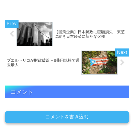
は20世紀の経済学における二大巨頭であ
り、特に経済政策や政府の役割に関する
考え方で大きく対立した。1. 政府の役割
に対する考え方の違...
【国策企業】日本郵政に巨額損失 – 東芝
に続き日本経済に新たな火種
プエルトリコが財政破綻 – 8兆円規模で過
去最大
コメント
コメントを書き込む