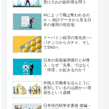
受け入れの副作用を問う
AIによって職は奪われるの
か ─ 統計データから見る日
本の雇用の現在地
ドーパミン経済の進化史──
パチンコからガチャ、そし
てSNSへ
日本の長期雇用慣行とAI導
入：なぜ「失業」ではなく
「停滞」が起きるのか？
外国人労働者をほんとうに
差別しているのは誰か──実
習生という虚構
日本現代戦争史素描 後編 -