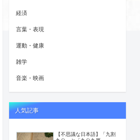
経済
言葉・表現
運動・健康
雑学
音楽・映画
人気記事
【不思議な日本語】「九割