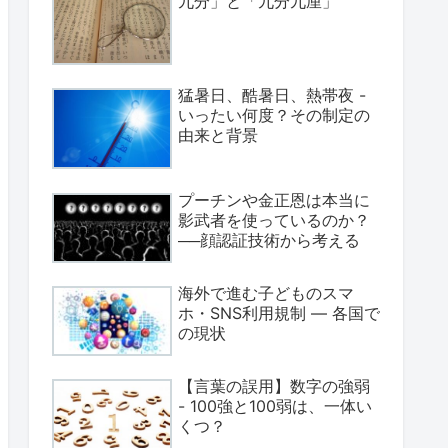
九分」と「九分九厘」
猛暑日、酷暑日、熱帯夜 -
いったい何度？その制定の
由来と背景
プーチンや金正恩は本当に
影武者を使っているのか？
──顔認証技術から考える
海外で進む子どものスマ
ホ・SNS利用規制 ― 各国で
の現状
【言葉の誤用】数字の強弱
- 100強と100弱は、一体い
くつ？