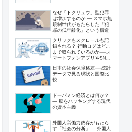
なぜ「トクリュウ」型犯罪
は増加するのか ― スマホ無
規制世代がもたらした「犯
罪の低年齢化」という構造
クリックもスクロールも記
録される？ 行動ログはどこ
まで取られているのか──ス
マートフォンアプリやSNS
のデータ収集の実態
日本の社会保障格差──統計
データで見る現状と国際比
較
ドーパミン経済とは何か？
― 脳をハッキングする現代
の資本主義
外国人労働力依存がもたら
す「社会の分断」──外国人