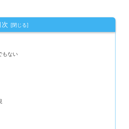
目次
でもない
視