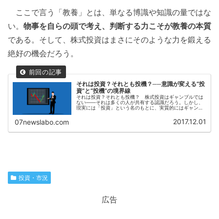
ここで言う「教養」とは、単なる博識や知識の量ではな
い。
物事を自らの頭で考え、判断する力こそが教養の本質
である。そして、株式投資はまさにそのような力を鍛える
絶好の機会だろう。
それは投資？それとも投機？──意識が変える“投
資”と“投機”の境界線
それは投資？それとも投機？ 株式投資はギャンブルでは
ない——それは多くの人が共有する認識だろう。しかし、
現実には「投資」という名のもとに、実質的にはギャンブ
ルに近い行為が横行している。これが、いわゆる「投機」
と呼ばれるものである。 では、投...
2017.12.01
07newslabo.com
投資・市況
広告