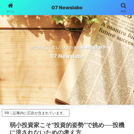
07 Newslabo
ホーム
検索
3分で分かる！忙しい人のための時事問題と雑学
07 Newslabo
PR｜記事内に広告が含まれています。
弱小投資家こそ“投資的姿勢”で挑め──投機
に流されないための考え方