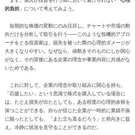
まず、個人が投資を行う際において避けられない「
心理
的負担
」について考えてみよう。
短期的な株価の変動にのみ注目し、チャートや市場の動
向だけを分析して取引を行う——このような投機的アプロ
ーチをとる投資家は、損失を被った際の心理的ダメージが
大きくなりやすい。なぜなら、値動きそのものにしか関心
がなく、その背後にある企業の理念や事業内容に共感がな
いためである。
これに対して、企業の理念や取り組みに関心を持ち、
「応援したい」という意識で株式を購入している場合に
は、たとえ損失が出たとしても、ある程度の心理的余裕を
保つことができる。自らが信じた企業が一時的に業績不振
に陥ったとしても、「また立ち直るだろう」と前向きに捉
え、冷静に状況を見守ることができるのだ。