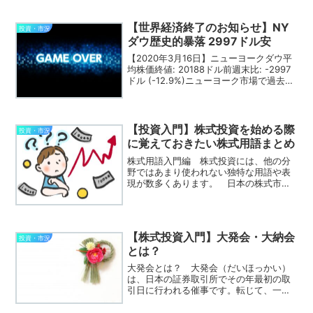
う。 相場の世界には、数多くの格言が
伝えられています。その中には、江戸時
【世界経済終了のお知らせ】NY
代の米相場から受け継がれて...
投資・市況
ダウ歴史的暴落 2997ドル安
【2020年3月16日】ニューヨークダウ平
均株価終値: 20188ドル前週末比: -2997
ドル (-12.9%)ニューヨーク市場で過去最
大の下げ幅。下落率は、ブラックマンデ
ーと呼ばれた1987年の22.6%に次ぐ数
字。(=´・ω・) : ...
【投資入門】株式投資を始める際
投資・市況
に覚えておきたい株式用語まとめ
株式用語入門編 株式投資には、他の分
野ではあまり使われない独特な用語や表
現が数多くあります。 日本の株式市場
は歴史が古く、起源をたどれば江戸時代
初期の米の先物取引にまでさかのぼりま
す。そのため、現代でも難読な用語や古
めかしい言葉が使われてい...
【株式投資入門】大発会・大納会
投資・市況
とは？
大発会とは？ 大発会（だいほっかい）
は、日本の証券取引所でその年最初の取
引日に行われる催事です。転じて、一般
的には年始の最初の取引日そのものを指
します。 通常、大発会は1月4日に設定