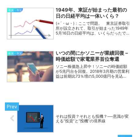
されます。もし1月4日が土日と重なる場
1949年、東証が始まった最初の
合は、翌営業日（最初...
投資・市況
日の日経平均は一体いくら？
(=´・ω・) : ここで問題。 東京証券取引
所が設立されて、取引が始まった1949年
5月16日の日経平均は、いくらだったでし
ょう？(* `・д・) : え？東証の取引が開始
された日？ 68年前？70年近く前ってこ
とだよね。。。 50年代く...
いつの間にかソニーが業績回復 –
投資・市況
時価総額で家電業界首位奪還
ソニー株価急上昇中！ソニーの時価総額
が5兆円台を回復。2018年3月期の営業利
益は前期比73％増の5,000億円を見込
む。ソニーはエレクトロニクスや半導
体、ゲームなど主要事業の回復により、
業績と株価が急回復。中期経営目標の達
成も現実味を帯び...
それは投資？それとも投機？──意識が変
える“投資”と“投機”の境界線