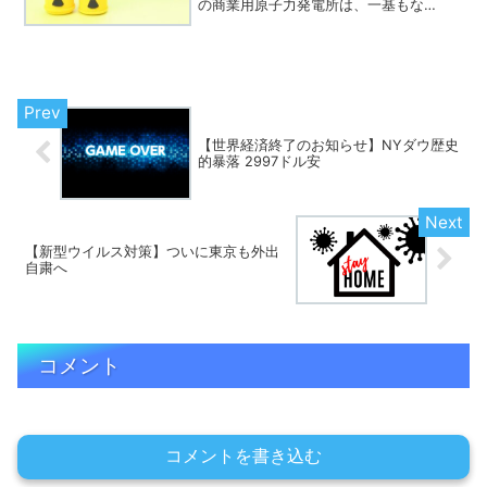
の商業用原子力発電所は、一基もな
い。 今後もおそらく、原子力発電の利
用はないだろう。なぜならオーストリア
は、憲法で原発の建設、および稼働を禁
止しているからだ。憲法で「脱...
【世界経済終了のお知らせ】NYダウ歴史
的暴落 2997ドル安
【新型ウイルス対策】ついに東京も外出
自粛へ
コメント
コメントを書き込む