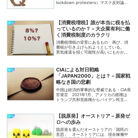
lockdown protesters）マスク反対論者
（anti-maskers）地球平面論者（flat
earthers） アメリカでは、常識からは
一線を画す主張...
【消費税増税】誰が本当に税を払
政治
っているのか？ – 大企業有利に働
く消費税制度のカラクリ
消費税増税の背景にあるもの 再び、消
費税が引き上げられようとしている。
景気後退を招く可能性が高いにもかかわ
らず、財務省だけでなく、経団連をはじ
めとする財界もこれを後押ししている。
政官財が一体となって、「増税ありき」
CIAによる対日戦略
政治
の議論が進められているの...
「JAPAN2000」とは？ – 国家戦
略なき国の悲劇
中国は経済的軍事的な脅威である - CIA長
官発言 2021年1月、アメリカの政権は
トランプ共和党政権からバイデン民主党
政権へと移行した。この政権交代は一見
すると外交政策の大きな転換点のように
見えるが、アメリカの国家戦略の根幹に
【脱原発】オーストリア – 原発ゼ
政治
おいては、む...
ロへの歩み
脱原発を選んだオーストリアの「国民の
意思」 オーストリアには、現在稼働中