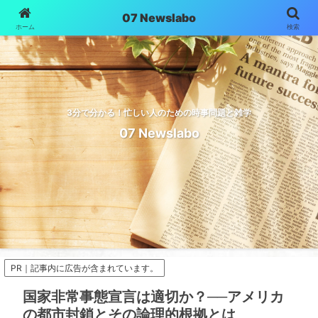
07 Newslabo
ホーム
検索
3分で分かる！忙しい人のための時事問題と雑学
07 Newslabo
PR｜記事内に広告が含まれています。
国家非常事態宣言は適切か？──アメリカ
の都市封鎖とその論理的根拠とは