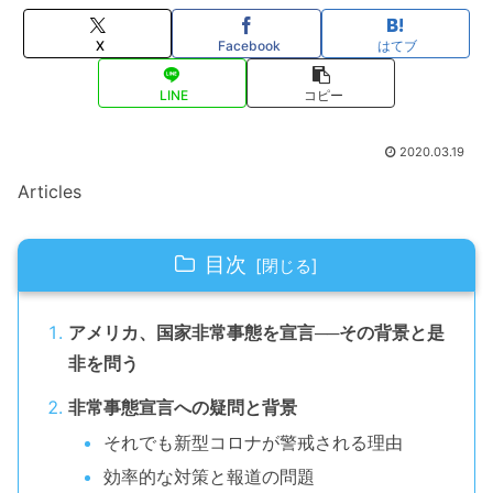
X
Facebook
はてブ
LINE
コピー
2020.03.19
Articles
目次
アメリカ、国家非常事態を宣言──その背景と是
非を問う
非常事態宣言への疑問と背景
それでも新型コロナが警戒される理由
効率的な対策と報道の問題