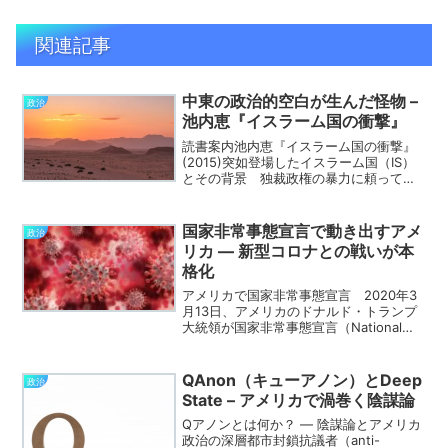
関連記事
中東の政治的空白が生んだ怪物 –
政治
池内恵『イスラーム国の衝撃』
読書案内池内恵『イスラーム国の衝撃』
(2015)突如登場したイスラーム国（IS）
とその背景 独裁政権の暴力に頼ってい
る限りは、過激派の発生は止まず、かと
いって過激派の抑制には、独裁政権を必
要とする。このジレンマにアラブ世界
国家非常事態宣言で動き出すアメ
政治
は、疲れ切っている...
リカ ― 新型コロナとの戦いが本
格化
アメリカで国家非常事態宣言 2020年3
月13日、アメリカのドナルド・トランプ
大統領が国家非常事態宣言（National
Emergency Declaration）を発表し
た。 これは、アメリカにおける新型コ
ロナウイルス対応の重要な転換点...
QAnon（キューアノン）とDeep
政治
State – アメリカで渦巻く陰謀論
Qアノンとは何か？ ― 陰謀論とアメリカ
政治の深層都市封鎖抗議者（anti-