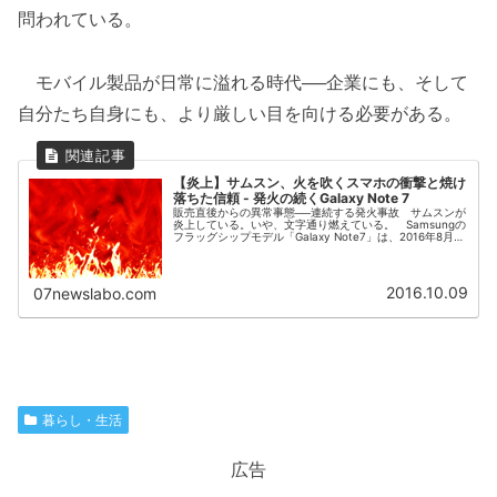
問われている。
モバイル製品が日常に溢れる時代──企業にも、そして
自分たち自身にも、より厳しい目を向ける必要がある。
【炎上】サムスン、火を吹くスマホの衝撃と焼け
落ちた信頼 - 発火の続くGalaxy Note 7
販売直後からの異常事態──連続する発火事故 サムスンが
炎上している。いや、文字通り燃えている。 Samsungの
フラッグシップモデル「Galaxy Note7」は、2016年8月19
日に発売されるや否や、バッテリーが発火する事故が世界
中で報...
2016.10.09
07newslabo.com
暮らし・生活
広告