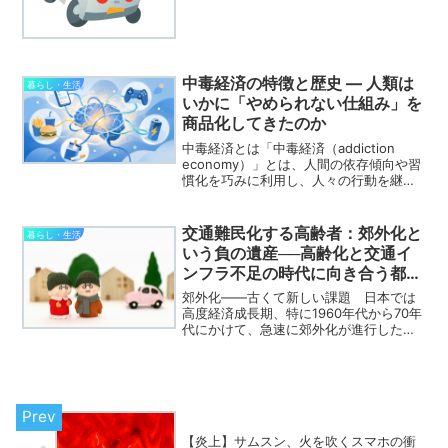
と、廃品回収車に関する騒音の苦情は非
常に多く、毎年100件を超える通報が区に
寄せられているとのこ...
中毒経済の特徴と歴史 ― 人類は
暮らし・生活
いかに「やめられない仕組み」を
商品化してきたのか
中毒経済とは「中毒経済（addiction
economy）」とは、人間の依存傾向や習
慣化を巧みに利用し、人々の行動を継続
させることで利益を生み出す経済構造の
ことをいう。通常の市場では「より良い
製品・サービスを提供する」ことが価値
交通難民化する高齢者：郊外化と
暮らし・生活
の源泉だが...
いう負の遺産──高齢化と交通イ
ンフラ不足の時代に向き合う都市
政策
郊外化——古くて新しい課題 日本では
高度経済成長期、特に1960年代から70年
代にかけて、急速に郊外化が進行した。
「郊外化」とは、都市中心部に集積して
いた居住、商業、行政、医療などの機能
が、都市周辺部へと分散・移転していく
現象を指す。 この...
【炎上】サムスン、火を吹くスマホの衝