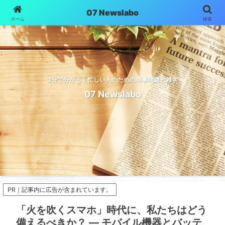
07 Newslabo
ホーム
検索
3分で分かる！忙しい人のための時事問題と雑学
07 Newslabo
PR｜記事内に広告が含まれています。
「火を吹くスマホ」時代に、私たちはどう
備えるべきか？ ― モバイル機器とバッテ