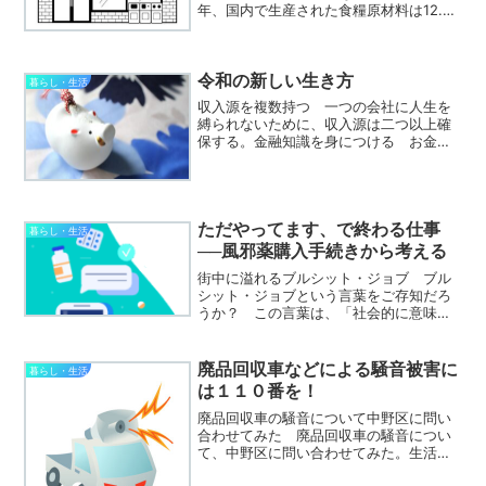
年、国内で生産された食糧原材料は12.4
兆円。内訳としては、農業総産出額が
10.2兆円、水産が2.2兆円。 一方、食品
製造業の総産出額は、31兆円。さらに...
令和の新しい生き方
暮らし・生活
収入源を複数持つ 一つの会社に人生を
縛られないために、収入源は二つ以上確
保する。金融知識を身につける お金に
対する漠然とした不安から解放され、自
立した生活を築く。選挙には必ず行く
自分の権利を自ら手放すことのないよ
う、一票を投じる責任を果た...
ただやってます、で終わる仕事
暮らし・生活
──風邪薬購入手続きから考える
街中に溢れるブルシット・ジョブ ブル
シット・ジョブという言葉をご存知だろ
うか？ この言葉は、「社会的に意味が
あるとは思えない仕事」を指す言葉であ
り、日常の働き方の中に多く存在すると
言われている。ただ、それは労働者に限
廃品回収車などによる騒音被害に
暮らし・生活
った話ではない。実は、私...
は１１０番を！
廃品回収車の騒音について中野区に問い
合わせてみた 廃品回収車の騒音につい
て、中野区に問い合わせてみた。生活環
境分野・環境公害担当の方のお話による