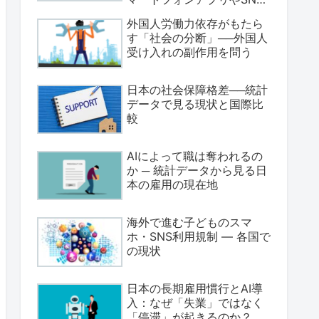
のデータ収集の実態
外国人労働力依存がもたら
す「社会の分断」──外国人
受け入れの副作用を問う
日本の社会保障格差──統計
データで見る現状と国際比
較
AIによって職は奪われるの
か ─ 統計データから見る日
本の雇用の現在地
海外で進む子どものスマ
ホ・SNS利用規制 ― 各国で
の現状
日本の長期雇用慣行とAI導
入：なぜ「失業」ではなく
「停滞」が起きるのか？