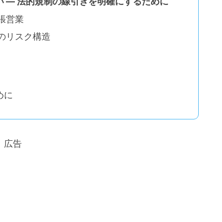
 ― 法的規制の線引きを明確にするために
張営業
様のリスク構造
質
めに
広告