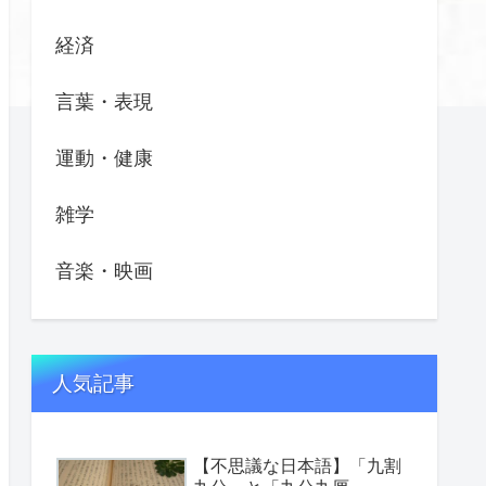
経済
言葉・表現
運動・健康
雑学
音楽・映画
人気記事
【不思議な日本語】「九割