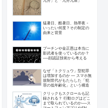
九分」と「九分九厘」
猛暑日、酷暑日、熱帯夜 -
いったい何度？その制定の
由来と背景
プーチンや金正恩は本当に
影武者を使っているのか？
──顔認証技術から考える
なぜ「トクリュウ」型犯罪
は増加するのか ― スマホ無
規制世代がもたらした「犯
罪の低年齢化」という構造
クリックもスクロールも記
録される？ 行動ログはどこ
まで取られているのか──ス
マートフォンアプリやSNS