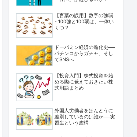
【言葉の誤用】数字の強弱
- 100強と100弱は、一体い
くつ？
ドーパミン経済の進化史──
パチンコからガチャ、そし
てSNSへ
【投資入門】株式投資を始
める際に覚えておきたい株
式用語まとめ
外国人労働者をほんとうに
差別しているのは誰か──実
習生という虚構