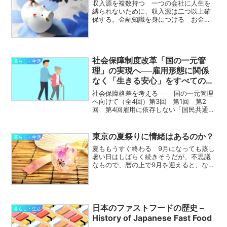
収入源を複数持つ 一つの会社に人生を
縛られないために、収入源は二つ以上確
保する。金融知識を身につける お金に
対する漠然とした不安から解放され、自
立した生活を築く。選挙には必ず行く
自分の権利を自ら手放すことのないよ
う、一票を投じる責任を果た...
社会保障制度改革「国の一元管
暮らし・生活
理」の実現へ──雇用形態に関係
なく「生きる安心」をすべての人
に
社会保障格差を考える── 国の一元管理
へ向けて（全4回）第3回 第1回 第2
回 第4回雇用に依存しない「国民共通の
保障」への転換日本の社会保障制度に
は、雇用形態による深刻な格差が存在す
る。正社員、非正規労働者、自営業者、
東京の夏祭りに情緒はあるのか？
暮らし・生活
フリーランス──同じ...
夏ももうすぐ終わる 9月になっても蒸し
暑い日はしばらく続きそうだが、不思議
なもので、暦の上で9月を迎えると、なん
となく「夏は終わったな」という気がし
てくる。 普段は出不精の自分も、夏に
なると山や川へ出かけたくなったり、近
所の夏祭りにふらっと...
日本のファストフードの歴史 –
暮らし・生活
History of Japanese Fast Food