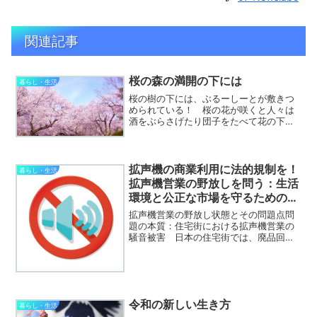
関連記事
桜の森の満開の下には
暮らし・生活
桜の樹の下には、ぶるーしーとが敷きつ
められている！ 桜の花が咲くと人々は
酒をぶらさげたり団子をたべて花の下を
歩いて絶景だの春ランマンだのと浮かれ
て陽気になりますが、これは嘘です。な
ぜ嘘かと申しますと、真っ青なシートと
真っ赤な三角コーンを桜の...
拡声機の商業利用に法的規制を！
暮らし・生活
拡声機営業の野放しを問う：生活
環境と公正な市場を守るための規
制の必要性
拡声機営業の野放し状態とその問題点問
題の本質：住宅街における拡声機営業の
騒音被害 日本の住宅街では、廃品回収
車や灯油販売車、焼き芋屋、竿竹屋など
が拡声機を使って営業する光景が日常的
に見られる。これらは一般に「移動販
売」や「巡回営業」と呼ばれ...
令和の新しい生き方
暮らし・生活