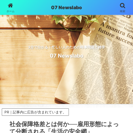
07 Newslabo
ホーム
検索
3分で分かる！忙しい人のための時事問題と雑学
07 Newslabo
PR｜記事内に広告が含まれています。
社会保障格差とは何か──雇用形態によっ
て分断される「生活の安全網」