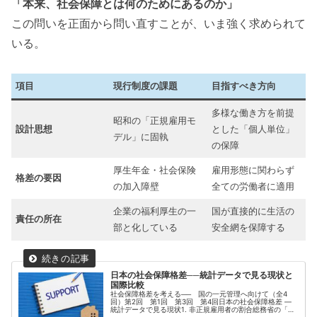
「本来、社会保障とは何のためにあるのか」
この問いを正面から問い直すことが、いま強く求められて
いる。
項目
現行制度の課題
目指すべき方向
多様な働き方を前提
昭和の「正規雇用モ
設計思想
とした「個人単位」
デル」に固執
の保障
厚生年金・社会保険
雇用形態に関わらず
格差の要因
の加入障壁
全ての労働者に適用
企業の福利厚生の一
国が直接的に生活の
責任の所在
部と化している
安全網を保障する
日本の社会保障格差──統計データで見る現状と
国際比較
社会保障格差を考える── 国の一元管理へ向けて（全4
回）第2回 第1回 第3回 第4回日本の社会保障格差 ―
統計データで見る現状1. 非正規雇用者の割合総務省の「労