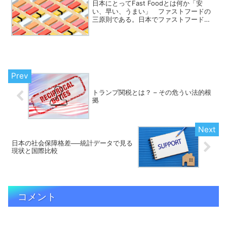
日本にとってFast Foodとは何か「安
い、早い、うまい」 ファストフードの
三原則である。日本でファストフードが
広まり始めたのは、1970年代から1980年
代にかけてで、核家族化の進行や家庭に
おける「食の外注化」の拡大と軌を一に
している。...
トランプ関税とは？ – その危うい法的根
拠
日本の社会保障格差──統計データで見る
現状と国際比較
コメント