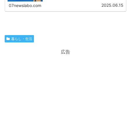
働力調査（2024年平均）」によると、役員を除く雇用者全
体の約37%が非正...
2025.06.15
07newslabo.com
暮らし・生活
広告